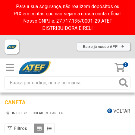
Para a sua segurança, não realizem depósitos ou
PIX em contas que não sejam a nossa conta oficial.
Nosso CNPJ é: 27.717.135/0001-29 ATEF
DISTRIBUIDORA EIRELI
Baixe já nosso APP
0
CANETA
VOLTAR
INÍCIO
ESCOLAR
CANETA
Filtros