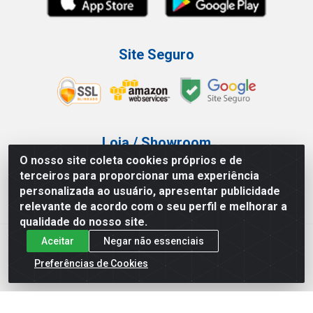
Site Seguro
Loja / Showroom
O nosso site coleta cookies próprios e de
Tel.: (11) 3227-0546
terceiros para proporcionar uma experiência
Av Vautier, 587/597 - Pari - São Paulo/SP
personalizada ao usuário, apresentar publicidade
relevante de acordo com o seu perfil e melhorar a
qualidade do nosso site.
Aceitar
Negar não essenciais
Atef Distribuidora LTDA - Av. Vautier, 585/597 - Pari - São
Paulo/SP - CEP 03.032-000 - CNPJ 27.717.135/0001-29
Preferências de Cookies