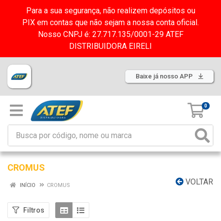
Para a sua segurança, não realizem depósitos ou
PIX em contas que não sejam a nossa conta oficial.
Nosso CNPJ é: 27.717.135/0001-29 ATEF
DISTRIBUIDORA EIRELI
Baixe já nosso APP
0
CROMUS
VOLTAR
INÍCIO
CROMUS
Filtros