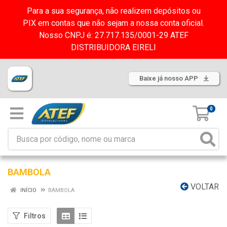
Para a sua segurança, não realizem depósitos ou
PIX em contas que não sejam a nossa conta oficial.
Nosso CNPJ é: 27.717.135/0001-29 ATEF
DISTRIBUIDORA EIRELI
Baixe já nosso APP
0
BAMBOLA
VOLTAR
INÍCIO
BAMBOLA
Filtros