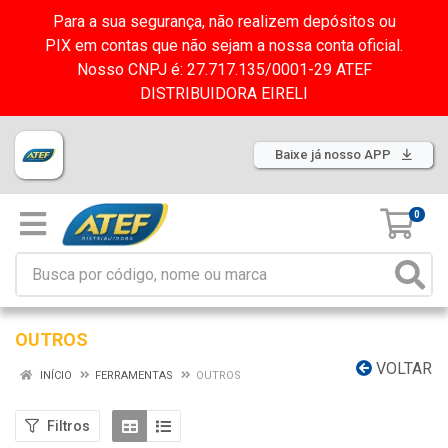
Para a sua segurança, não realizem depósitos ou
PIX em contas que não sejam a nossa conta oficial.
Nosso CNPJ é: 27.717.135/0001-29 ATEF
DISTRIBUIDORA EIRELI
Baixe já nosso APP
0
OUTROS
VOLTAR
INÍCIO
FERRAMENTAS
OUTROS
Filtros