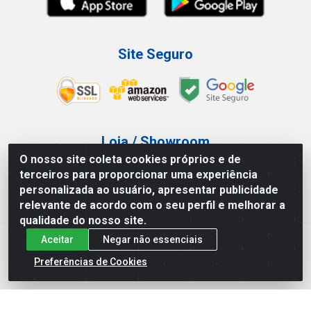
Site Seguro
Loja / Showroom
O nosso site coleta cookies próprios e de
Tel.: (11) 3227-0546
terceiros para proporcionar uma experiência
Av Vautier, 587/597 - Pari - São Paulo/SP
personalizada ao usuário, apresentar publicidade
relevante de acordo com o seu perfil e melhorar a
qualidade do nosso site.
Aceitar
Negar não essenciais
Atef Distribuidora LTDA - Av. Vautier, 585/597 - Pari - São
Paulo/SP - CEP 03.032-000 - CNPJ 27.717.135/0001-29
Preferências de Cookies