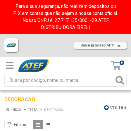
Para a sua segurança, não realizem depósitos ou
PIX em contas que não sejam a nossa conta oficial.
Nosso CNPJ é: 27.717.135/0001-29 ATEF
DISTRIBUIDORA EIRELI
Baixe já nosso APP
0
DECORACAO
VOLTAR
INÍCIO
FESTA
DECORACAO
Filtros