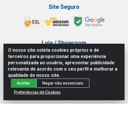
Site Seguro
Loja / Showroom
O nosso site coleta cookies próprios e de
Tel.: (11) 3227-0546
terceiros para proporcionar uma experiência
Av Vautier, 587/597 - Pari - São Paulo/SP
personalizada ao usuário, apresentar publicidade
relevante de acordo com o seu perfil e melhorar a
qualidade do nosso site.
Aceitar
Negar não essenciais
Atef Distribuidora LTDA - Av. Vautier, 585/597 - Pari - São
Paulo/SP - CEP 03.032-000 - CNPJ 27.717.135/0001-29
Preferências de Cookies