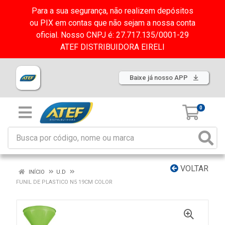
Para a sua segurança, não realizem depósitos
ou PIX em contas que não sejam a nossa conta
oficial. Nosso CNPJ é: 27.717.135/0001-29
ATEF DISTRIBUIDORA EIRELI
Baixe já nosso APP
0
VOLTAR
INÍCIO
U.D
FUNIL DE PLASTICO N5 19CM COLOR