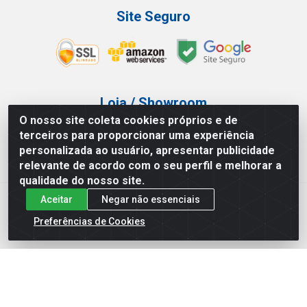
Site Seguro
Loja / Showroom
O nosso site coleta cookies próprios e de
Tel.: (11) 3227-0546
terceiros para proporcionar uma experiência
Av Vautier, 587/597 - Pari - São Paulo/SP
personalizada ao usuário, apresentar publicidade
relevante de acordo com o seu perfil e melhorar a
qualidade do nosso site.
Aceitar
Negar não essenciais
Atef Distribuidora LTDA - Av. Vautier, 585/597 - Pari - São
Paulo/SP - CEP 03.032-000 - CNPJ 27.717.135/0001-29
Preferências de Cookies