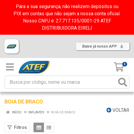
Para a sua segurança, não realizem depósitos ou
PIX em contas que não sejam a nossa conta oficial.
Nosso CNPJ é: 27.717.135/0001-29 ATEF
DISTRIBUIDORA EIRELI
Baixe já nosso APP
0
BOIA DE BRACO
VOLTAR
INÍCIO
INFLAVEIS
BOIA DE BRACO
Filtros