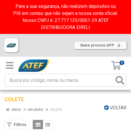
Para a sua segurança, não realizem depósitos ou
PIX em contas que não sejam a nossa conta oficial.
Nosso CNPJ é: 27.717.135/0001-29 ATEF
DISTRIBUIDORA EIRELI
Baixe já nosso APP
0
COLETE
VOLTAR
INÍCIO
INFLAVEIS
COLETE
Filtros