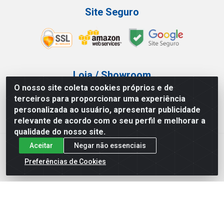
Site Seguro
Loja / Showroom
O nosso site coleta cookies próprios e de
Tel.: (11) 3227-0546
terceiros para proporcionar uma experiência
Av Vautier, 587/597 - Pari - São Paulo/SP
personalizada ao usuário, apresentar publicidade
relevante de acordo com o seu perfil e melhorar a
qualidade do nosso site.
Aceitar
Negar não essenciais
Atef Distribuidora LTDA - Av. Vautier, 585/597 - Pari - São
Paulo/SP - CEP 03.032-000 - CNPJ 27.717.135/0001-29
Preferências de Cookies