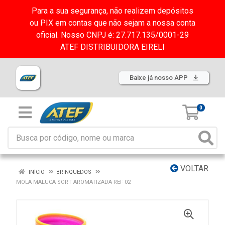
Para a sua segurança, não realizem depósitos
ou PIX em contas que não sejam a nossa conta
oficial. Nosso CNPJ é: 27.717.135/0001-29
ATEF DISTRIBUIDORA EIRELI
Baixe já nosso APP
0
VOLTAR
INÍCIO
BRINQUEDOS
MOLA MALUCA SORT AROMATIZADA REF 02