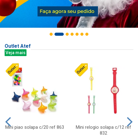
Outlet Atef
Veja mais
Mini piao solapa c/20 ref 863
Mini relogio solapa c/12 ref
832