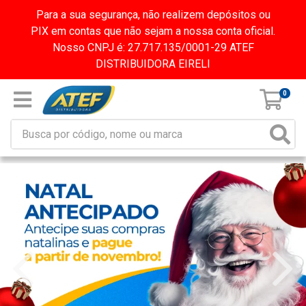
Para a sua segurança, não realizem depósitos ou
PIX em contas que não sejam a nossa conta oficial.
Nosso CNPJ é: 27.717.135/0001-29 ATEF
DISTRIBUIDORA EIRELI
0