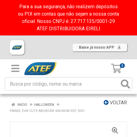
Para a sua segurança, não realizem depósitos
ou PIX em contas que não sejam a nossa conta
oficial. Nosso CNPJ é: 27.717.135/0001-29
ATEF DISTRIBUIDORA EIRELI
Baixe já nosso APP
0
VOLTAR
INÍCIO
HALLOWEEN
PAINEL EVA CUTE ABOBORA 44X34CM REF 2051