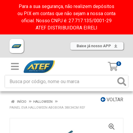
Para a sua segurança, não realizem depósitos
ou PIX em contas que não sejam a nossa conta
oficial. Nosso CNPJ é: 27.717.135/0001-29
ATEF DISTRIBUIDORA EIRELI
Baixe já nosso APP
0
VOLTAR
INÍCIO
HALLOWEEN
PAINEL EVA HALLOWEEN ABOBORA 38X34CM REF