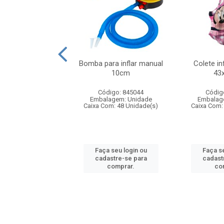
lar inflavel mickey
Bomba para inflar manual
Colete in
56cm
10cm
43
digo: 920156
Código: 845044
Códig
agem: Unidade
Embalagem: Unidade
Embalag
om: 72 Unidade(s)
Caixa Com: 48 Unidade(s)
Caixa Com:
 seu login ou
Faça seu login ou
Faça se
astre-se para
cadastre-se para
cadast
comprar.
comprar.
co