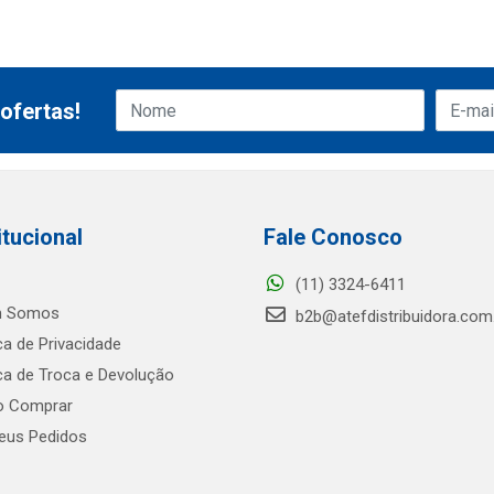
ofertas!
itucional
Fale Conosco
(11) 3324-6411
 Somos
b2b@atefdistribuidora.com
ica de Privacidade
ica de Troca e Devolução
 Comprar
us Pedidos