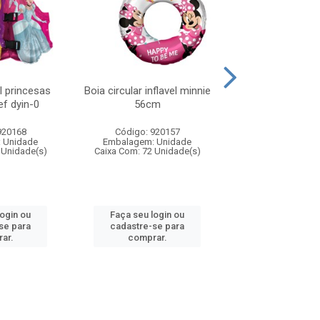
el princesas
Boia circular inflavel minnie
Boia circular infl
f dyin-0
56cm
56cm
920168
Código: 920157
Código: 920
 Unidade
Embalagem: Unidade
Embalagem: U
 Unidade(s)
Caixa Com: 72 Unidade(s)
Caixa Com: 72 Un
login ou
Faça seu login ou
Faça seu log
se para
cadastre-se para
cadastre-se 
ar.
comprar.
comprar