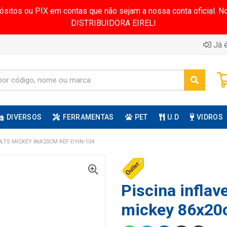
pósitos ou PIX em contas que não sejam a nossa conta oficial.
DISTRIBUIDORA EIRELI
Já é
DIVERSOS
FERRAMENTAS
PET
U.D
VIDROS
0LTS MICKEY 86X20CM REF DYIN-104
Piscina inflave
mickey 86x20c