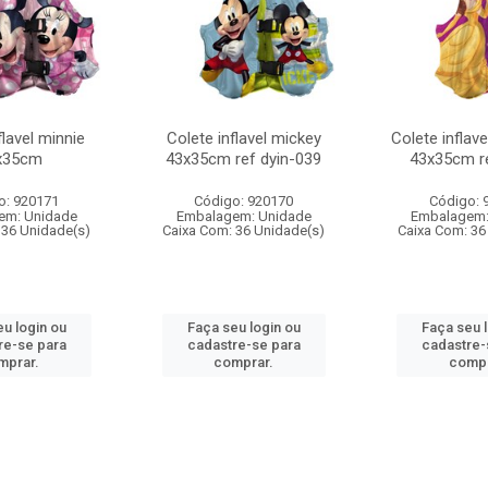
flavel minnie
Colete inflavel mickey
Colete inflav
x35cm
43x35cm ref dyin-039
43x35cm re
o: 920171
Código: 920170
Código: 
em: Unidade
Embalagem: Unidade
Embalagem:
 36 Unidade(s)
Caixa Com: 36 Unidade(s)
Caixa Com: 36
u login ou
Faça seu login ou
Faça seu 
re-se para
cadastre-se para
cadastre-
mprar.
comprar.
compr