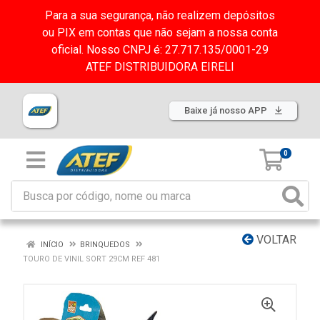
Para a sua segurança, não realizem depósitos
ou PIX em contas que não sejam a nossa conta
oficial. Nosso CNPJ é: 27.717.135/0001-29
ATEF DISTRIBUIDORA EIRELI
Baixe já nosso APP
0
VOLTAR
INÍCIO
BRINQUEDOS
TOURO DE VINIL SORT 29CM REF 481