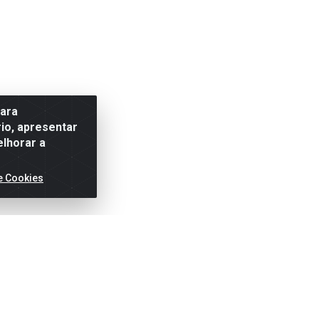
para
io, apresentar
elhorar a
e Cookies