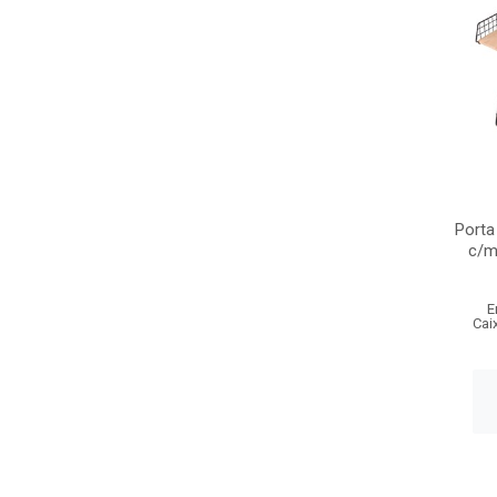
Porta
c/m
E
Cai