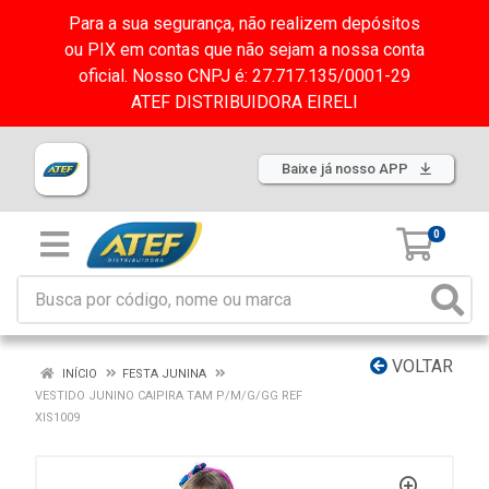
Para a sua segurança, não realizem depósitos
ou PIX em contas que não sejam a nossa conta
oficial. Nosso CNPJ é: 27.717.135/0001-29
ATEF DISTRIBUIDORA EIRELI
Baixe já nosso APP
0
VOLTAR
INÍCIO
FESTA JUNINA
VESTIDO JUNINO CAIPIRA TAM P/M/G/GG REF
XIS1009