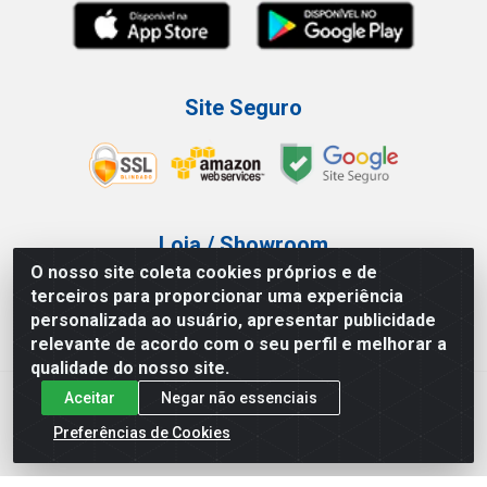
Site Seguro
Loja / Showroom
O nosso site coleta cookies próprios e de
Tel.: (11) 3227-0546
terceiros para proporcionar uma experiência
Av Vautier, 587/597 - Pari - São Paulo/SP
personalizada ao usuário, apresentar publicidade
relevante de acordo com o seu perfil e melhorar a
qualidade do nosso site.
Aceitar
Negar não essenciais
Atef Distribuidora LTDA - Av. Vautier, 585/597 - Pari - São
Paulo/SP - CEP 03.032-000 - CNPJ 27.717.135/0001-29
Preferências de Cookies