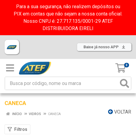
Para a sua segurança, não realizem depósitos ou
PIX em contas que não sejam a nossa conta oficial.
Nosso CNPJ é: 27.717.135/0001-29 ATEF
DISTRIBUIDORA EIRELI
Baixe já nosso APP
0
CANECA
VOLTAR
INÍCIO
VIDROS
CANECA
Filtros