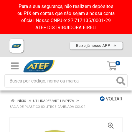
Para a sua segurança, não realizem depósitos
ou PIX em contas que não sejam a nossa conta
oficial. Nosso CNPJ é: 27.717.135/0001-29
ATEF DISTRIBUIDORA EIRELI
Baixe já nosso APP
0
VOLTAR
INÍCIO
UTILIDADES/ART LIMPEZA
BACIA DE PLASTICO 80 LITROS CANELADA COLOR