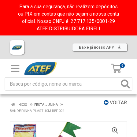
Para a sua segurança, não realizem depósitos
ou PIX em contas que não sejam a nossa conta
oficial. Nosso CNPJ é: 27.717.135/0001-29
ATEF DISTRIBUIDORA EIRELI
Baixe já nosso APP
0
VOLTAR
INÍCIO
FESTA JUNINA
BANDEIRINHA PLAST 10M REF 024