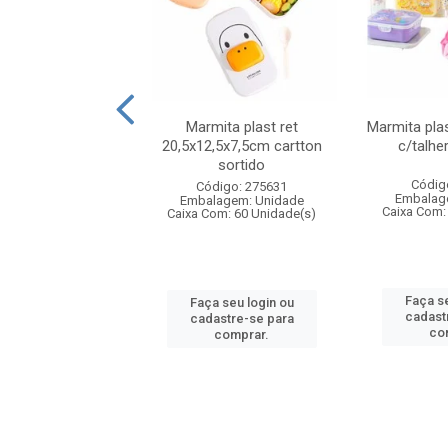
ueira plastico
Marmita plast ret
Marmita pla
,sortida tapioqu
20,5x12,5x7,5cm cartton
c/talhe
sortido
digo: 006452
Códig
Código: 275631
agem: Unidade
Embalag
Embalagem: Unidade
om: 24 Unidade(s)
Caixa Com:
Caixa Com: 60 Unidade(s)
 seu login ou
Faça se
Faça seu login ou
astre-se para
cadast
cadastre-se para
comprar.
co
comprar.