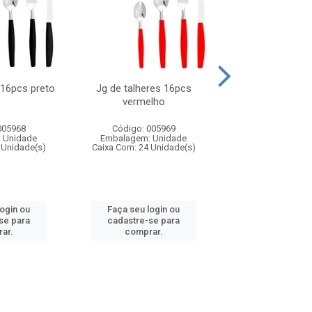
 16pcs preto
Jg de talheres 16pcs
Tapioqueira pl
vermelho
26x11cm,sortida
005968
Código: 005969
Código: 006
 Unidade
Embalagem: Unidade
Embalagem: U
 Unidade(s)
Caixa Com: 24 Unidade(s)
Caixa Com: 24 Un
login ou
Faça seu login ou
Faça seu log
se para
cadastre-se para
cadastre-se 
ar.
comprar.
comprar