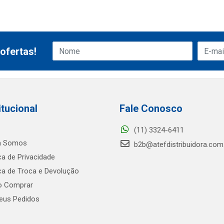
ofertas!
itucional
Fale Conosco
(11) 3324-6411
 Somos
b2b@atefdistribuidora.com
ica de Privacidade
ica de Troca e Devolução
 Comprar
us Pedidos