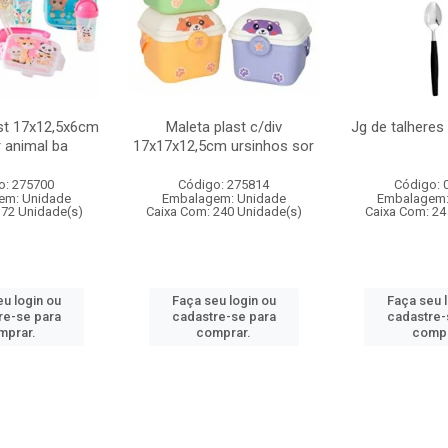
st 17x12,5x6cm
Maleta plast c/div
Jg de talheres
r animal ba
17x17x12,5cm ursinhos sor
o: 275700
Código: 275814
Código: 
em: Unidade
Embalagem: Unidade
Embalagem:
 72 Unidade(s)
Caixa Com: 240 Unidade(s)
Caixa Com: 24
u login ou
Faça seu login ou
Faça seu 
re-se para
cadastre-se para
cadastre-
mprar.
comprar.
compr