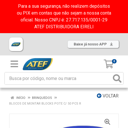
Para a sua segurança, não realizem depósitos
ou PIX em contas que não sejam a nossa conta
oficial. Nosso CNPJ é: 27.717.135/0001-29
ATEF DISTRIBUIDORA EIRELI
Baixe já nosso APP
0
VOLTAR
INÍCIO
BRINQUEDOS
BLOCOS DE MONTAR BLOCKS POTE C/ 50 PCS R