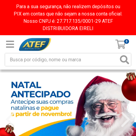
Para a sua segurança, não realizem depósitos ou
PIX em contas que não sejam a nossa conta oficial.
Nosso CNPJ é: 27.717.135/0001-29 ATEF
DISTRIBUIDORA EIRELI
0