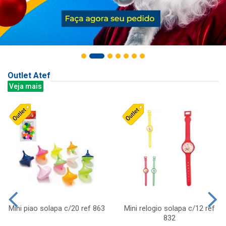
Outlet Atef
Veja mais
Mini piao solapa c/20 ref 863
Mini relogio solapa c/12 ref
832