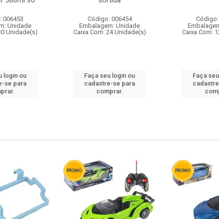
r 380ml so
sortida
: 006453
Código: 006454
Código:
m: Unidade
Embalagem: Unidade
Embalagem
30 Unidade(s)
Caixa Com: 24 Unidade(s)
Caixa Com: 1
 login ou
Faça seu login ou
Faça seu
e-se para
cadastre-se para
cadastre
prar.
comprar.
comp