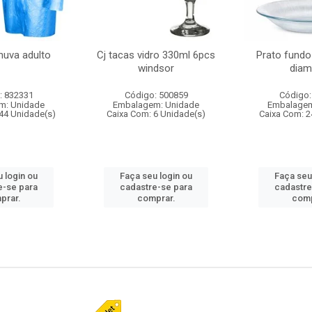
huva adulto
Cj tacas vidro 330ml 6pcs
Prato fundo
windsor
diam
: 832331
Código: 500859
Código:
m: Unidade
Embalagem: Unidade
Embalagem
44 Unidade(s)
Caixa Com: 6 Unidade(s)
Caixa Com: 2
 login ou
Faça seu login ou
Faça seu
e-se para
cadastre-se para
cadastre
prar.
comprar.
comp