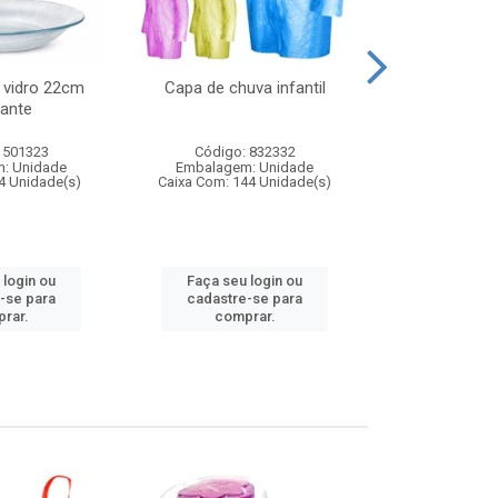
 vidro 22cm
Capa de chuva infantil
Jg prato fun
ante
diam
 501323
Código: 832332
Código:
: Unidade
Embalagem: Unidade
Embalagem
4 Unidade(s)
Caixa Com: 144 Unidade(s)
Caixa Com: 6
 login ou
Faça seu login ou
Faça seu 
-se para
cadastre-se para
cadastre
rar.
comprar.
comp