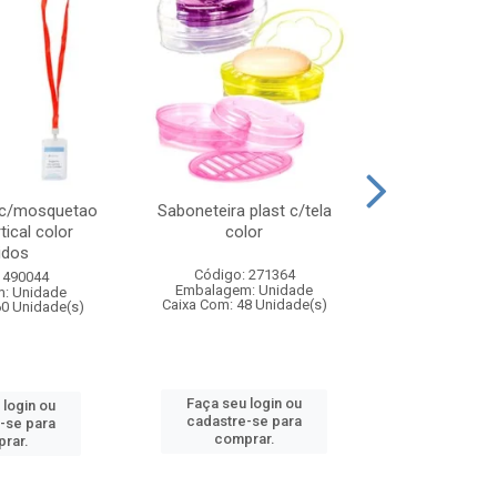
 c/mosquetao
Saboneteira plast c/tela
Prato plas
tical color
color
colo
idos
Código: 271364
Código:
 490044
Embalagem: Unidade
Embalagem
: Unidade
Caixa Com: 48 Unidade(s)
Caixa Com: 4
60 Unidade(s)
Faça seu login ou
Faça seu 
 login ou
cadastre-se para
cadastre
-se para
comprar.
comp
rar.