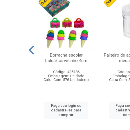
stico n.4 12cm
Borracha escolar
Paliteiro de a
bolsa/sorvetinho 4cm
mesa 
: 940550
Código: 495186
Código
m: Unidade
Embalagem: Unidade
Embalage
24 Unidade(s)
Caixa Com: 576 Unidade(s)
Caixa Com: 
u login ou
Faça seu login ou
Faça seu
e-se para
cadastre-se para
cadastr
prar.
comprar.
com