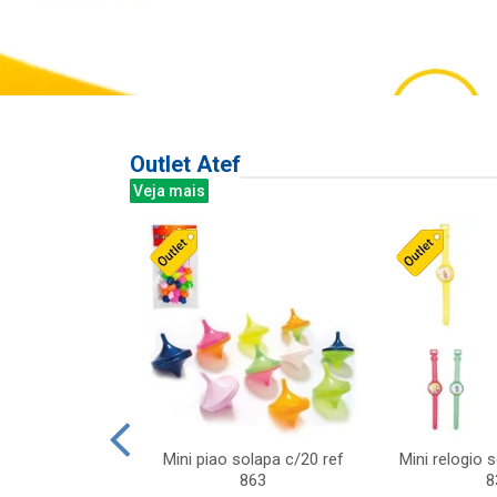
Outlet Atef
Veja mais
last c/div
Mini piao solapa c/20 ref
Mini relogio 
m ursinhos sor
863
8