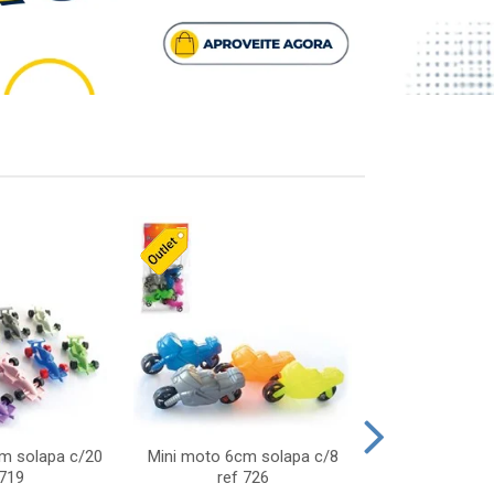
cm solapa c/20
Mini moto 6cm solapa c/8
Giro helice so
 719
ref 726
75