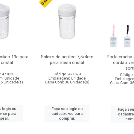
crilico 13g para
Saleiro de acrilico 7,5x4cm
Porta cracha
cristal
para mesa cristal
cordao ver
sort
: 471628
Código: 471629
Código:
m: Unidade
Embalagem: Unidade
Embalagem
36 Unidade(s)
Caixa Com: 36 Unidade(s)
Caixa Com: 3
 login ou
Faça seu login ou
Faça seu
e-se para
cadastre-se para
cadastre
prar.
comprar.
comp