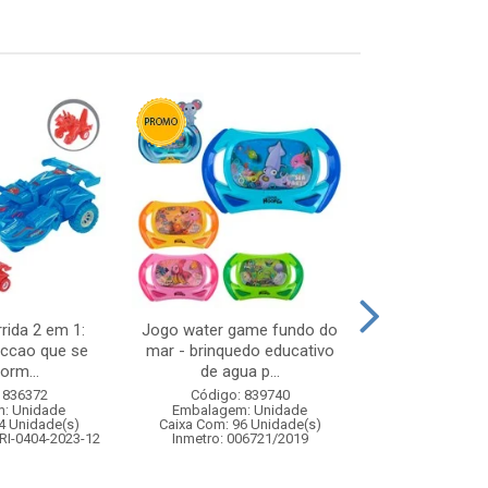
rida 2 em 1:
Jogo water game fundo do
Noel musical
riccao que se
mar - brinquedo educativo
11,5x
orm...
de agua p...
Código:
 836372
Código: 839740
Embalagem
: Unidade
Embalagem: Unidade
Caixa Com: 1
4 Unidade(s)
Caixa Com: 96 Unidade(s)
RI-0404-2023-12
Inmetro: 006721/2019