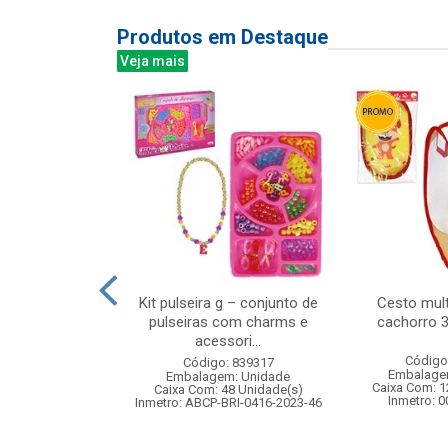
Produtos em Destaque
Veja mais
infantil com
Kit pulseira g – conjunto de
Cesto mult
ulos
pulseiras com charms e
cachorro 
acessori...
: 832716
Código
Código: 839317
m: Unidade
Embalage
Embalagem: Unidade
48 Unidade(s)
Caixa Com: 1
Caixa Com: 48 Unidade(s)
006765/2019
Inmetro: 
Inmetro: ABCP-BRI-0416-2023-46