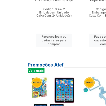
irios
26x11cm,sortida tapioqu
copo mixe
: 135177
Código: 006452
Código
m: Unidade
Embalagem: Unidade
Embalage
12 Unidade(s)
Caixa Com: 24 Unidade(s)
Caixa Com: 
u login ou
Faça seu login ou
Faça seu
e-se para
cadastre-se para
cadastr
prar.
comprar.
com
Promoções Atef
Veja mais