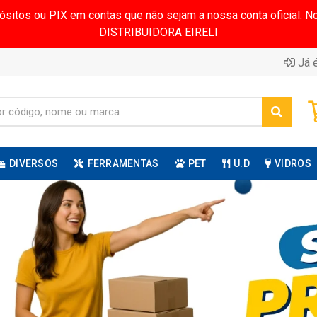
pósitos ou PIX em contas que não sejam a nossa conta oficial.
DISTRIBUIDORA EIRELI
Já é
DIVERSOS
FERRAMENTAS
PET
U.D
VIDROS