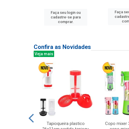
u login ou
Faça seu
Faça seu login ou
e-se para
cadastr
cadastre-se para
prar.
com
comprar.
Confira as Novidades
Veja mais
mesa cer 18cm
Tapioqueira plastico
Copo mixer 