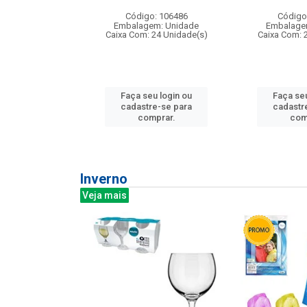
: 275814
Código: 106486
Código
m: Unidade
Embalagem: Unidade
Embalage
240 Unidade(s)
Caixa Com: 24 Unidade(s)
Caixa Com: 
u login ou
Faça seu login ou
Faça seu
e-se para
cadastre-se para
cadastr
prar.
comprar.
com
Inverno
Veja mais