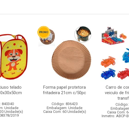
iuso telado
Forma papel protetora
Carro de cor
30x30x50cm
fritadeira 21cm c/50pc
veiculo de f
transf
: 840340
Código: 836423
Código:
m: Unidade
Embalagem: Unidade
Embalagem
20 Unidade(s)
Caixa Com: 60 Unidade(s)
Caixa Com: 6
008378/2019
Inmetro: ABCP-B