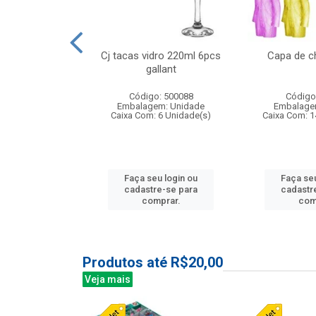
o raso 25,5cm
Cj tacas vidro 220ml 6pcs
Capa de c
e petala
gallant
: 503787
Código: 500088
Código
m: Unidade
Embalagem: Unidade
Embalage
24 Unidade(s)
Caixa Com: 6 Unidade(s)
Caixa Com: 1
u login ou
Faça seu login ou
Faça seu
e-se para
cadastre-se para
cadastr
prar.
comprar.
com
Produtos até R$20,00
Veja mais