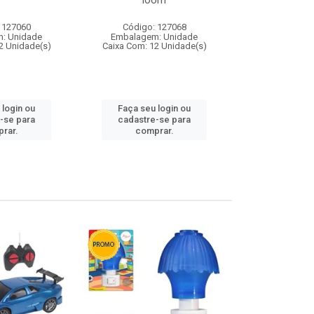
loom
 127060
Código: 127068
Código:
: Unidade
Embalagem: Unidade
Embalagem
2 Unidade(s)
Caixa Com: 12 Unidade(s)
Caixa Com: 1
 login ou
Faça seu login ou
Faça seu 
-se para
cadastre-se para
cadastre
rar.
comprar.
comp