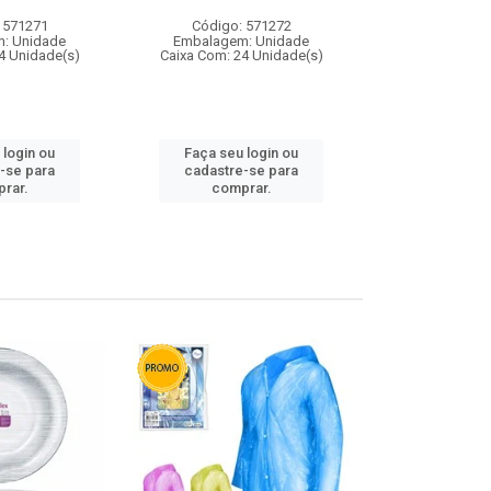
 571271
Código: 571272
Código:
: Unidade
Embalagem: Unidade
Embalagem
4 Unidade(s)
Caixa Com: 24 Unidade(s)
Caixa Com: 4
 login ou
Faça seu login ou
Faça seu 
-se para
cadastre-se para
cadastre
rar.
comprar.
comp