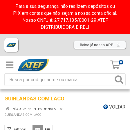
Para a sua segurança, não realizem depósitos ou
PIX em contas que não sejam a nossa conta oficial.
Nosso CNPJ é: 27.717.135/0001-29 ATEF
DISTRIBUIDORA EIRELI
Baixe já nosso APP
0
GUIRLANDAS COM LACO
VOLTAR
INÍCIO
ENFEITES DE NATAL
GUIRLANDAS COM LACO
Filtros