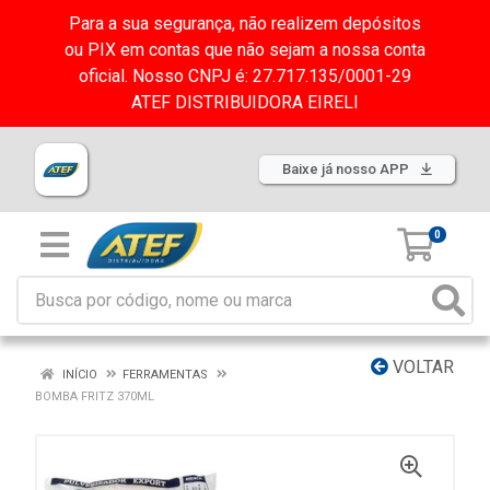
Para a sua segurança, não realizem depósitos
ou PIX em contas que não sejam a nossa conta
oficial. Nosso CNPJ é: 27.717.135/0001-29
ATEF DISTRIBUIDORA EIRELI
Baixe já nosso APP
0
VOLTAR
INÍCIO
FERRAMENTAS
BOMBA FRITZ 370ML