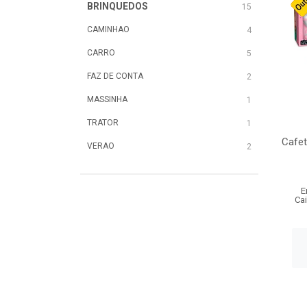
BRINQUEDOS
15
CAMINHAO
4
CARRO
5
FAZ DE CONTA
2
MASSINHA
1
TRATOR
1
Cafete
VERAO
2
E
Ca