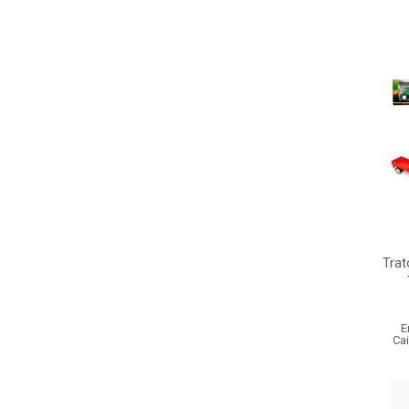
Trat
E
Ca