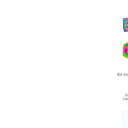
Kit m
E
Ca