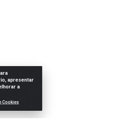
para
io, apresentar
elhorar a
e Cookies