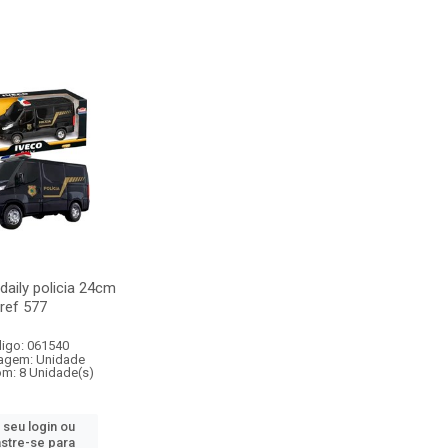
daily policia 24cm
ref 577
igo: 061540
agem: Unidade
om: 8 Unidade(s)
 seu login ou
stre-se para