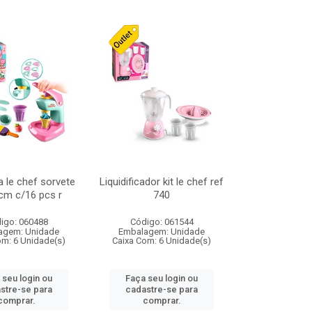
 le chef sorvete
Liquidificador kit le chef ref
cm c/16 pcs r
740
igo: 060488
Código: 061544
agem: Unidade
Embalagem: Unidade
om: 6 Unidade(s)
Caixa Com: 6 Unidade(s)
 seu login ou
Faça seu login ou
stre-se para
cadastre-se para
comprar.
comprar.