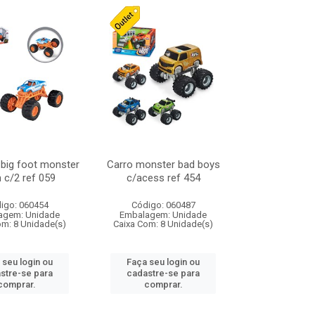
 big foot monster
Carro monster bad boys
h c/2 ref 059
c/acess ref 454
igo: 060454
Código: 060487
agem: Unidade
Embalagem: Unidade
om: 8 Unidade(s)
Caixa Com: 8 Unidade(s)
 seu login ou
Faça seu login ou
stre-se para
cadastre-se para
comprar.
comprar.