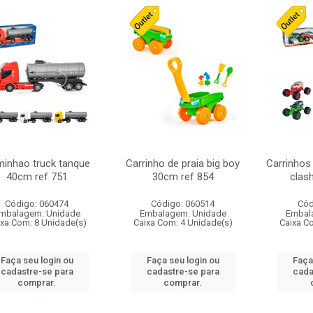
inhao truck tanque
Carrinho de praia big boy
Carrinhos
40cm ref 751
30cm ref 854
clas
Código: 060474
Código: 060514
Cód
mbalagem: Unidade
Embalagem: Unidade
Embal
ixa Com: 8 Unidade(s)
Caixa Com: 4 Unidade(s)
Caixa C
Faça seu login ou
Faça seu login ou
Faça
cadastre-se para
cadastre-se para
cada
comprar.
comprar.