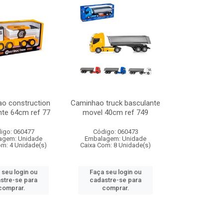
o construction
Caminhao truck basculante
nte 64cm ref 77
movel 40cm ref 749
igo: 060477
Código: 060473
agem: Unidade
Embalagem: Unidade
om: 4 Unidade(s)
Caixa Com: 8 Unidade(s)
 seu login ou
Faça seu login ou
stre-se para
cadastre-se para
comprar.
comprar.