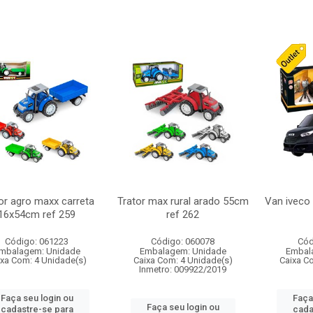
or agro maxx carreta
Trator max rural arado 55cm
Van iveco 
16x54cm ref 259
ref 262
Código: 061223
Código: 060078
Cód
mbalagem: Unidade
Embalagem: Unidade
Embal
ixa Com: 4 Unidade(s)
Caixa Com: 4 Unidade(s)
Caixa C
Inmetro: 009922/2019
Faça seu login ou
Faça
Faça seu login ou
cadastre-se para
cada