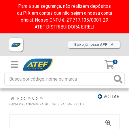
Para a sua segurança, não realizem depósitos
ou PIX em contas que não sejam a nossa conta
oficial. Nosso CNPJ é: 27.717.135/0001-29
ATEF DISTRIBUIDORA EIRELI
Baixe já nosso APP
0
VOLTAR
INÍCIO
U.D
CAIXA ORGANIZADORA 20 LITROS RATTAN PRETO