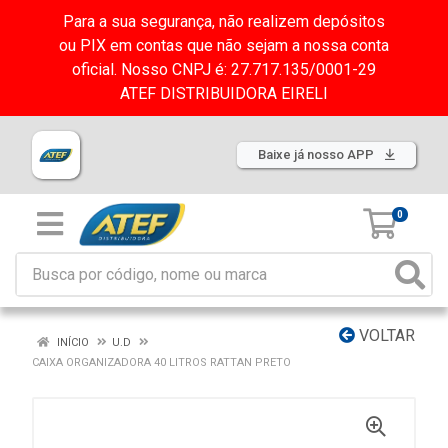
Para a sua segurança, não realizem depósitos
ou PIX em contas que não sejam a nossa conta
oficial. Nosso CNPJ é: 27.717.135/0001-29
ATEF DISTRIBUIDORA EIRELI
Baixe já nosso APP
0
VOLTAR
INÍCIO
U.D
CAIXA ORGANIZADORA 40 LITROS RATTAN PRETO