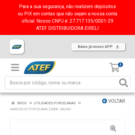
Para a sua segurança, não realizem depósitos
ou PIX em contas que não sejam a nossa conta
oficial. Nosso CNPJ é: 27.717.135/0001-29
ATEF DISTRIBUIDORA EIRELI
Baixe já nosso APP
0
VOLTAR
INÍCIO
UTILIDADES/PORCELANAS
CANECA DE PORCELANA 220ML SALMO