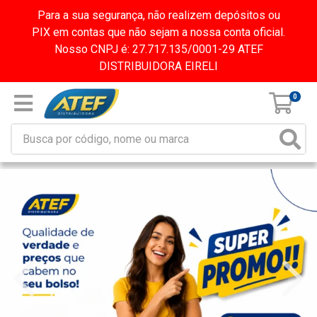
Para a sua segurança, não realizem depósitos ou
PIX em contas que não sejam a nossa conta oficial.
Nosso CNPJ é: 27.717.135/0001-29 ATEF
DISTRIBUIDORA EIRELI
0