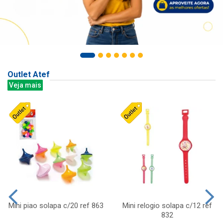
Outlet Atef
Veja mais
Mini piao solapa c/20 ref 863
Mini relogio solapa c/12 ref
832