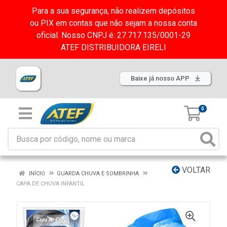
Para a sua segurança, não realizem depósitos
ou PIX em contas que não sejam a nossa conta
oficial. Nosso CNPJ é: 27.717.135/0001-29
ATEF DISTRIBUIDORA EIRELI
Baixe já nosso APP
0
VOLTAR
INÍCIO
GUARDA CHUVA E SOMBRINHA
CAPA DE CHUVA INFANTIL