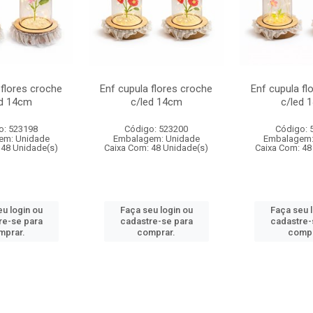
 flores croche
Enf cupula flores croche
Enf cupula fl
ed 14cm
c/led 14cm
c/led 
o: 523198
Código: 523200
Código: 
em: Unidade
Embalagem: Unidade
Embalagem:
 48 Unidade(s)
Caixa Com: 48 Unidade(s)
Caixa Com: 48
u login ou
Faça seu login ou
Faça seu 
re-se para
cadastre-se para
cadastre-
mprar.
comprar.
compr