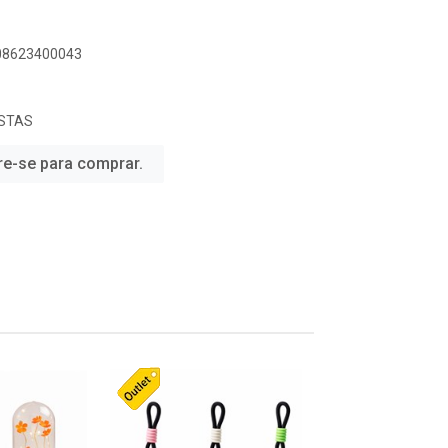
908623400043
STAS
re-se para comprar.