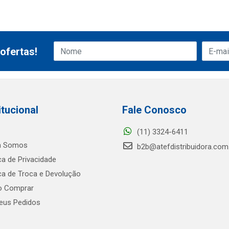
ofertas!
itucional
Fale Conosco
(11) 3324-6411
 Somos
b2b@atefdistribuidora.com
ica de Privacidade
ica de Troca e Devolução
 Comprar
us Pedidos