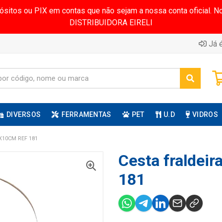
pósitos ou PIX em contas que não sejam a nossa conta oficial.
DISTRIBUIDORA EIRELI
Já é
DIVERSOS
FERRAMENTAS
PET
U.D
VIDROS
X10CM REF 181
Cesta fraldeir
181