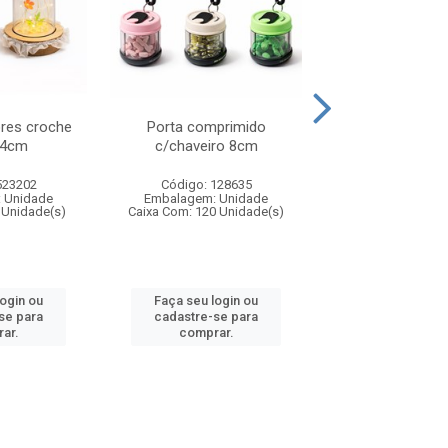
ores croche
Porta comprimido
Mini organiza
14cm
c/chaveiro 8cm
acessorios/comp
523202
Código: 128635
Código: 808
 Unidade
Embalagem: Unidade
Embalagem: U
 Unidade(s)
Caixa Com: 120 Unidade(s)
Caixa Com: 240 U
login ou
Faça seu login ou
Faça seu log
se para
cadastre-se para
cadastre-se 
ar.
comprar.
comprar