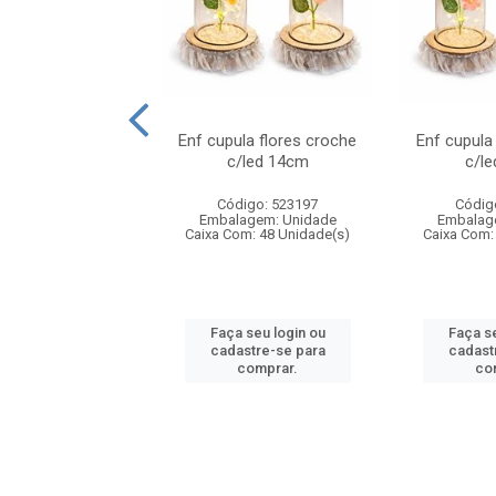
organizador de
Enf cupula flores croche
Enf cupula
os/comprimidos 7
c/led 14cm
c/l
digo: 808178
Código: 523197
Códig
agem: Unidade
Embalagem: Unidade
Embalag
m: 240 Unidade(s)
Caixa Com: 48 Unidade(s)
Caixa Com:
 seu login ou
Faça seu login ou
Faça se
astre-se para
cadastre-se para
cadast
comprar.
comprar.
co