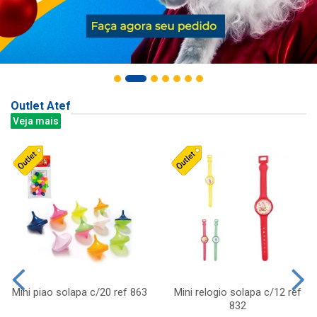
Outlet Atef
Veja mais
Mini piao solapa c/20 ref 863
Mini relogio solapa c/12 ref
832