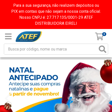
Para a sua segurança, não realizem depósitos ou
PIX em contas que não sejam a nossa conta oficial.
Nosso CNPJ é: 27.717.135/0001-29 ATEF
DISTRIBUIDORA EIRELI
0