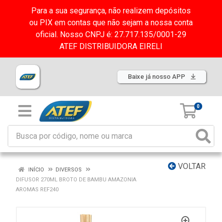
Para a sua segurança, não realizem depósitos
ou PIX em contas que não sejam a nossa conta
oficial. Nosso CNPJ é: 27.717.135/0001-29
ATEF DISTRIBUIDORA EIRELI
Baixe já nosso APP
0
VOLTAR
INÍCIO
DIVERSOS
DIFUSOR 270ML BROTO DE BAMBU AMAZONIA
AROMAS REF240