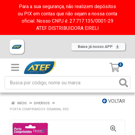
Para a sua segurança, não realizem depósitos
ou PIX em contas que não sejam a nossa conta
oficial. Nosso CNPJ é: 27.717.135/0001-29
ATEF DISTRIBUIDORA EIRELI
Baixe já nosso APP
0
VOLTAR
INÍCIO
DIVERSOS
PORTA COMPRIMIDOS SEMANAL RED