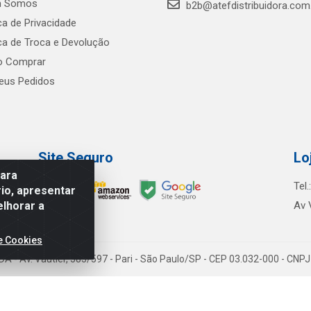
 Somos
b2b@atefdistribuidora.com
ica de Privacidade
ica de Troca e Devolução
 Comprar
us Pedidos
Site Seguro
Lo
para
Tel
io, apresentar
elhorar a
Av 
e Cookies
TDA - Av. Vautier, 585/597 - Pari - São Paulo/SP - CEP 03.032-000 - CN