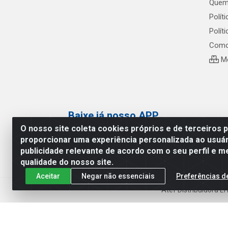
Quem
Polít
Polít
Como
Me
Baixe já nosso APP
O nosso site coleta cookies próprios e de terceiros 
proporcionar uma experiência personalizada ao usuár
publicidade relevante de acordo com o seu perfil e m
qualidade do nosso site.
Aceitar
Negar não essenciais
Preferências d
Atef Distribuidora L