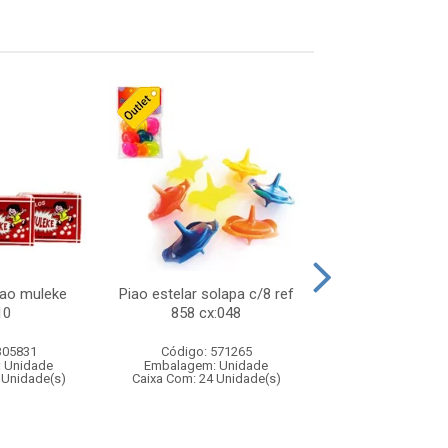
lao muleke
Piao estelar solapa c/8 ref
Carrinho f1 5c
10
858 cx:048
c/20 ref 719 
305831
Código: 571265
Código: 571
 Unidade
Embalagem: Unidade
Embalagem: U
 Unidade(s)
Caixa Com: 24 Unidade(s)
Caixa Com: 24 Un