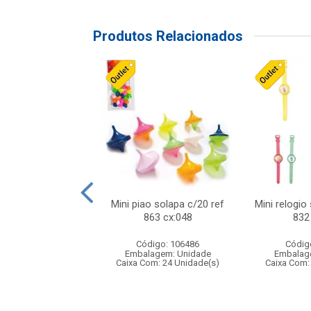
Produtos Relacionados
o f1 5cm solapa
Mini piao solapa c/20 ref
Mini relogio
ref 719 cx:048
863 cx:048
832
digo: 571271
Código: 106486
Códig
agem: Unidade
Embalagem: Unidade
Embalag
om: 24 Unidade(s)
Caixa Com: 24 Unidade(s)
Caixa Com: