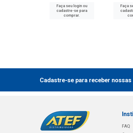
 seu login ou
Faça seu login ou
Faça se
astre-se para
cadastre-se para
cadast
comprar.
comprar.
co
Cadastre-se para receber nossas 
Inst
FAQ