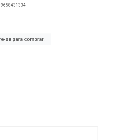
899658431334
re-se para comprar.