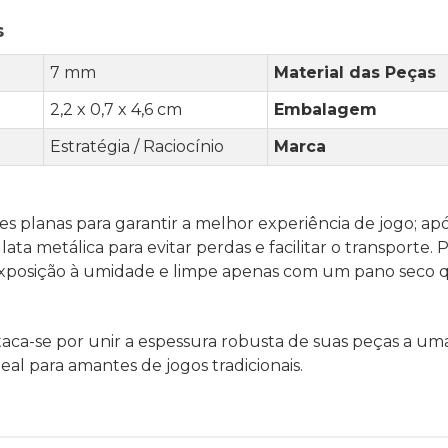
s
7 mm
Material das Peças
2,2 x 0,7 x 4,6 cm
Embalagem
Estratégia / Raciocínio
Marca
ies planas para garantir a melhor experiência de jogo; apó
ata metálica para evitar perdas e facilitar o transporte.
a exposição à umidade e limpe apenas com um pano seco 
ca-se por unir a espessura robusta de suas peças a um
eal para amantes de jogos tradicionais.