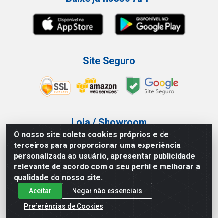
Site Seguro
Loja / Showroom
O nosso site coleta cookies próprios e de
Tel.: (11) 3227-0546
terceiros para proporcionar uma experiência
Av Vautier, 587/597 - Pari - São Paulo/SP
personalizada ao usuário, apresentar publicidade
relevante de acordo com o seu perfil e melhorar a
qualidade do nosso site.
Aceitar
Negar não essenciais
Atef Distribuidora LTDA - Av. Vautier, 585/597 - Pari - São
Paulo/SP - CEP 03.032-000 - CNPJ 27.717.135/0001-29
Preferências de Cookies