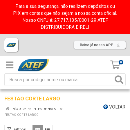
Para a sua segurança, não realizem depósitos ou
PIX em contas que não sejam a nossa conta oficial.
Nosso CNPJ é: 27.717.135/0001-29 ATEF
DISTRIBUIDORA EIRELI
Baixe já nosso APP
0
FESTAO CORTE LARGO
VOLTAR
INÍCIO
ENFEITES DE NATAL
FESTAO CORTE LARGO
Filtros