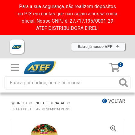
Para a sua segurança, não realizem depósitos
ou PIX em contas que não sejam a nossa conta
oficial. Nosso CNPJ é: 27.717.135/0001-29
ATEF DISTRIBUIDORA EIRELI
Baixe já nosso APP
0
VOLTAR
INÍCIO
ENFEITES DE NATAL
FESTAO CORTE LARGO 9CMX2M VERDE