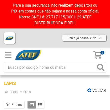
Para a sua segurança, não realizem depósitos ou
PIX em contas que não sejam a nossa conta oficial.
Nosso CNPJ é: 27.717.135/0001-29 ATEF
DISTRIBUIDORA EIRELI
Baixe já nosso APP
0
LAPIS
VOLTAR
INÍCIO
LAPIS
Filtros