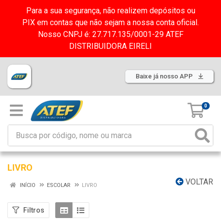
Para a sua segurança, não realizem depósitos ou
PIX em contas que não sejam a nossa conta oficial.
Nosso CNPJ é: 27.717.135/0001-29 ATEF
DISTRIBUIDORA EIRELI
Baixe já nosso APP
0
LIVRO
VOLTAR
INÍCIO
ESCOLAR
LIVRO
Filtros