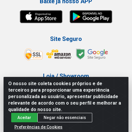
Baixe já nosso APP
Site Seguro
Loja / Showroom
O nosso site coleta cookies próprios e de
Tel.: (11) 3227-0546
terceiros para proporcionar uma experiência
Av Vautier, 587/597 - Pari - São Paulo/SP
personalizada ao usuário, apresentar publicidade
relevante de acordo com o seu perfil e melhorar a
qualidade do nosso site.
Aceitar
Negar não essenciais
Atef Distribuidora LTDA - Av. Vautier, 585/597 - Pari - São
Paulo/SP - CEP 03.032-000 - CNPJ 27.717.135/0001-29
Preferências de Cookies