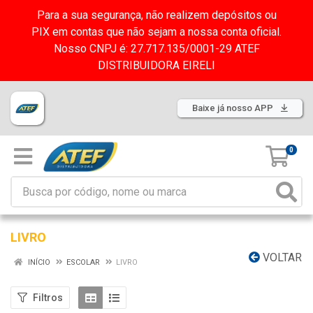
Para a sua segurança, não realizem depósitos ou
PIX em contas que não sejam a nossa conta oficial.
Nosso CNPJ é: 27.717.135/0001-29 ATEF
DISTRIBUIDORA EIRELI
Baixe já nosso APP
0
LIVRO
VOLTAR
INÍCIO
ESCOLAR
LIVRO
Filtros