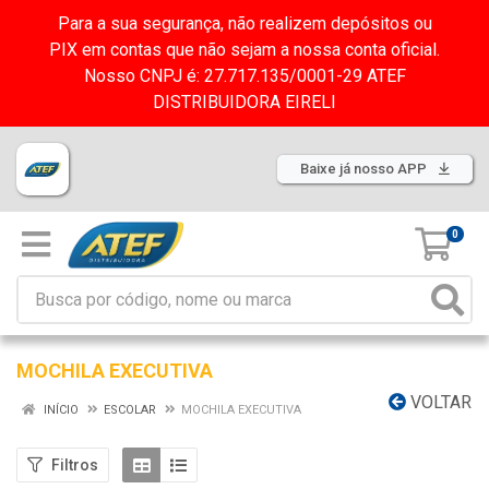
Para a sua segurança, não realizem depósitos ou
PIX em contas que não sejam a nossa conta oficial.
Nosso CNPJ é: 27.717.135/0001-29 ATEF
DISTRIBUIDORA EIRELI
Baixe já nosso APP
0
MOCHILA EXECUTIVA
VOLTAR
INÍCIO
ESCOLAR
MOCHILA EXECUTIVA
Filtros