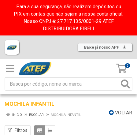
Para a sua segurança, não realizem depósitos ou
PIX em contas que não sejam a nossa conta oficial.
Nosso CNPJ é: 27.717.135/0001-29 ATEF
DISTRIBUIDORA EIRELI
Baixe já nosso APP
0
MOCHILA INFANTIL
VOLTAR
INÍCIO
ESCOLAR
MOCHILA INFANTIL
Filtros