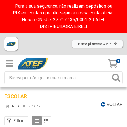
Para a sua segurança, não realizem depósitos ou
PIX em contas que não sejam a nossa conta oficial.
Nosso CNPJ é: 27.717.135/0001-29 ATEF
DISTRIBUIDORA EIRELI
Baixe já nosso APP
0
ESCOLAR
VOLTAR
INÍCIO
ESCOLAR
Filtros