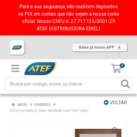
Para a sua segurança, não realizem depósitos
ou PIX em contas que não sejam a nossa conta
oficial. Nosso CNPJ é: 27.717.135/0001-29
ATEF DISTRIBUIDORA EIRELI
Baixe já nosso APP
0
VOLTAR
INÍCIO
DIVERSOS
ESPELHO EMOLD ONIX 34X80CM SORT REF 10207