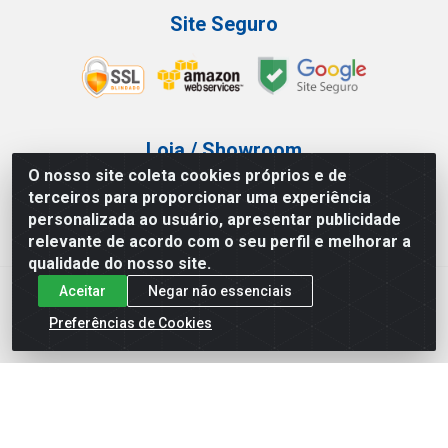
Site Seguro
Loja / Showroom
O nosso site coleta cookies próprios e de
Tel.: (11) 3227-0546
terceiros para proporcionar uma experiência
Av Vautier, 587/597 - Pari - São Paulo/SP
personalizada ao usuário, apresentar publicidade
relevante de acordo com o seu perfil e melhorar a
qualidade do nosso site.
Aceitar
Negar não essenciais
Atef Distribuidora LTDA - Av. Vautier, 585/597 - Pari - São
Paulo/SP - CEP 03.032-000 - CNPJ 27.717.135/0001-29
Preferências de Cookies