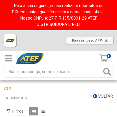
Para a sua segurança, não realizem depósitos ou
PIX em contas que não sejam a nossa conta oficial.
Nosso CNPJ é: 27.717.135/0001-29 ATEF
DISTRIBUIDORA EIRELI
Baixe já nosso APP
0
CIS
VOLTAR
INÍCIO
CIS
Filtros