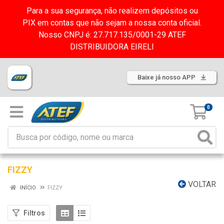
Para a sua segurança, não realizem depósitos ou
PIX em contas que não sejam a nossa conta oficial.
Nosso CNPJ é: 27.717.135/0001-29 ATEF
DISTRIBUIDORA EIRELI
Baixe já nosso APP
0
FIZZY
VOLTAR
INÍCIO
FIZZY
Filtros