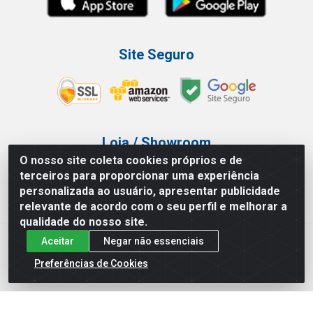
Site Seguro
Loja / Showroom
O nosso site coleta cookies próprios e de
Tel.: (11) 3227-0546
terceiros para proporcionar uma experiência
Av Vautier, 587/597 - Pari - São Paulo/SP
personalizada ao usuário, apresentar publicidade
relevante de acordo com o seu perfil e melhorar a
qualidade do nosso site.
Aceitar
Negar não essenciais
Atef Distribuidora LTDA - Av. Vautier, 585/597 - Pari - São
Paulo/SP - CEP 03.032-000 - CNPJ 27.717.135/0001-29
Preferências de Cookies