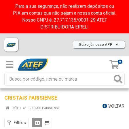
Para a sua segurança, não realizem depósitos ou
PIX em contas que não sejam a nossa conta oficial.
Nosso CNPJ é: 27.717.135/0001-29 ATEF
DISTRIBUIDORA EIRELI
Baixe já nosso APP
0
CRISTAIS PARISIENSE
VOLTAR
INÍCIO
CRISTAIS PARISIENSE
Filtros