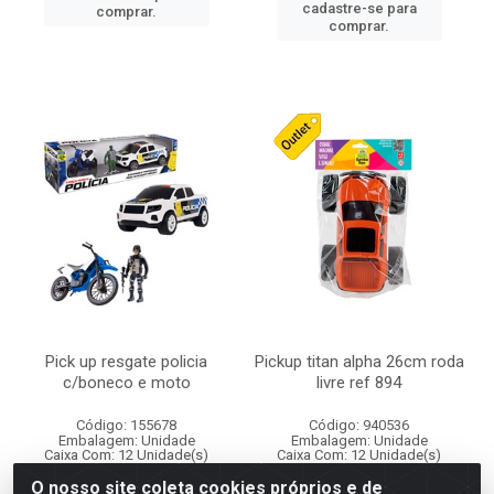
cadastre-se para
comprar.
comprar.
Pick up resgate policia
Pickup titan alpha 26cm roda
c/boneco e moto
livre ref 894
Código: 155678
Código: 940536
Embalagem: Unidade
Embalagem: Unidade
Caixa Com: 12 Unidade(s)
Caixa Com: 12 Unidade(s)
Inmetro: CE-BRI/BRICS 00275-16
NM 300/2002
O nosso site coleta cookies próprios e de