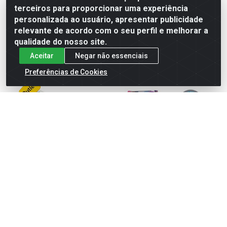
terceiros para proporcionar uma experiência
Faça seu login ou
cadastre-se para
personalizada ao usuário, apresentar publicidade
Faça seu login ou
comprar.
relevante de acordo com o seu perfil e melhorar a
cadastre-se para
comprar.
qualidade do nosso site.
Aceitar
Negar não essenciais
Preferências de Cookies
Polvo dancante c/luz e som
Shopping da judy 44cm
ref 5242
c/acess ref 473
Código: 750577
Código: 940614