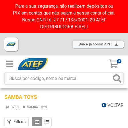
Para a sua segurança, não realizem depósitos ou
PIX em contas que não sejam a nossa conta oficial.
Nosso CNPJ é: 27.717.135/0001-29 ATEF
DISTRIBUIDORA EIRELI
Baixe já nosso APP
0
SAMBA TOYS
VOLTAR
INÍCIO
SAMBA TOYS
Filtros