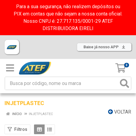
Para a sua segurança, não realizem depósitos ou
PIX em contas que não sejam a nossa conta oficial.
Nosso CNPJ é: 27.717.135/0001-29 ATEF
DISTRIBUIDORA EIRELI
Baixe já nosso APP
0
INJETPLASTEC
VOLTAR
INÍCIO
INJETPLASTEC
Filtros