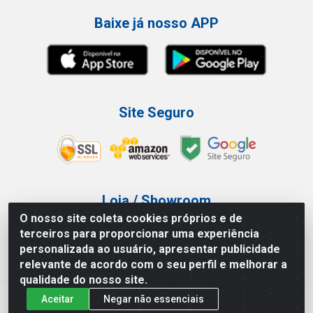
Baixe já nosso APP
Site Seguro
Loja / Showroom
O nosso site coleta cookies próprios e de
Tel.: (11) 3227-0546
terceiros para proporcionar uma experiência
Av Vautier, 587/597 - Pari - São Paulo/SP
personalizada ao usuário, apresentar publicidade
relevante de acordo com o seu perfil e melhorar a
qualidade do nosso site.
Aceitar
Negar não essenciais
Atef Distribuidora LTDA - Av. Vautier, 585/597 - Pari - São